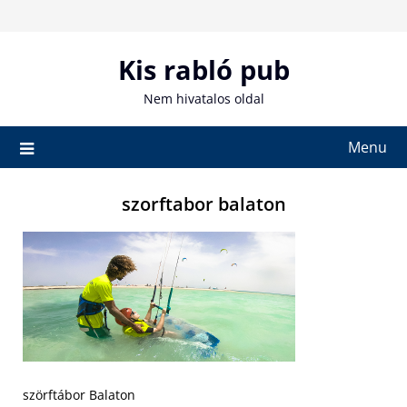
Skip
to
content
Kis rabló pub
Nem hivatalos oldal
Menu
szorftabor balaton
szörftábor Balaton