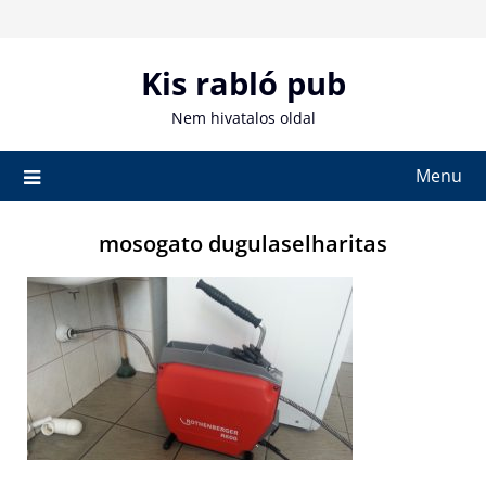
Skip
to
content
Kis rabló pub
Nem hivatalos oldal
Menu
mosogato dugulaselharitas