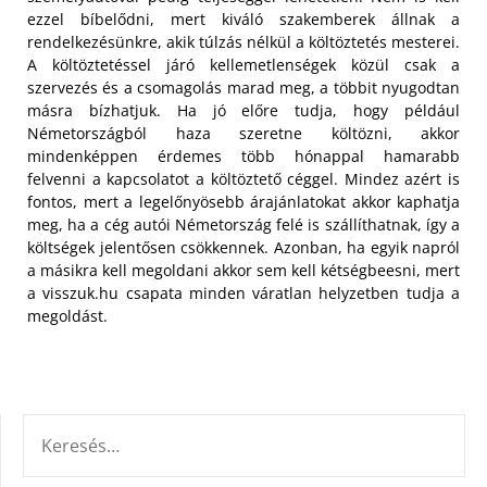
ezzel bíbelődni, mert kiváló szakemberek állnak a
rendelkezésünkre, akik túlzás nélkül a költöztetés mesterei.
A költöztetéssel járó kellemetlenségek közül csak a
szervezés és a csomagolás marad meg, a többit nyugodtan
másra bízhatjuk.
Ha jó előre tudja, hogy például
Németországból haza szeretne költözni, akkor
mindenképpen érdemes több hónappal hamarabb
felvenni a kapcsolatot a költöztető céggel. Mindez azért is
fontos, mert a legelőnyösebb árajánlatokat akkor kaphatja
meg, ha a cég autói Németország felé is szállíthatnak, így a
költségek jelentősen csökkennek. Azonban, ha egyik napról
a másikra kell megoldani akkor sem kell kétségbeesni, mert
a visszuk.hu csapata minden váratlan helyzetben tudja a
megoldást.
KERESÉS: