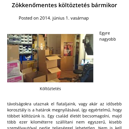
Zökkenőmentes költöztetés bármikor
Posted on 2014. június 1. vasárnap
Egyre
nagyobb
Költöztetés
távolságokra utaznak el fiataljaink, vagy akár az idősebb
korosztály is a határok megnyílásával, így egyértelmű, hogy
többet költözünk is. Egy család életét becsomagolni, majd
több ezer kilométerre szállítani nem egyszerű, kisebb
személyautóval pedig teljeséggel lehetetlen. Nem is kell