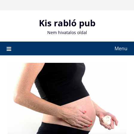
Skip
to
content
Kis rabló pub
Nem hivatalos oldal
Menu