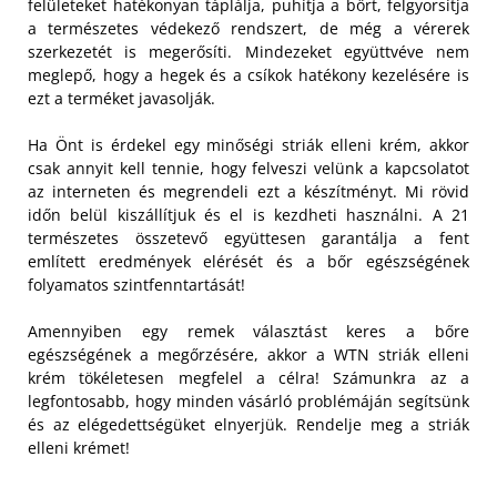
felületeket hatékonyan táplálja, puhítja a bőrt, felgyorsítja
a természetes védekező rendszert, de még a vérerek
szerkezetét is megerősíti. Mindezeket együttvéve nem
meglepő, hogy a hegek és a csíkok hatékony kezelésére is
ezt a terméket javasolják.
Ha Önt is érdekel egy minőségi striák elleni krém, akkor
csak annyit kell tennie, hogy felveszi velünk a kapcsolatot
az interneten és megrendeli ezt a készítményt. Mi rövid
időn belül kiszállítjuk és el is kezdheti használni. A 21
természetes összetevő együttesen garantálja a fent
említett eredmények elérését és a bőr egészségének
folyamatos szintfenntartását!
Amennyiben egy remek választást keres a bőre
egészségének a megőrzésére, akkor a WTN striák elleni
krém tökéletesen megfelel a célra! Számunkra az a
legfontosabb, hogy minden vásárló problémáján segítsünk
és az elégedettségüket elnyerjük. Rendelje meg a striák
elleni krémet!