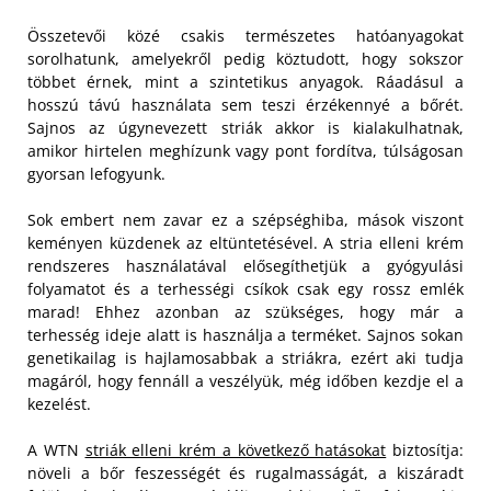
Összetevői közé csakis természetes hatóanyagokat
sorolhatunk, amelyekről pedig köztudott, hogy sokszor
többet érnek, mint a szintetikus anyagok. Ráadásul a
hosszú távú használata sem teszi érzékennyé a bőrét.
Sajnos az úgynevezett striák akkor is kialakulhatnak,
amikor hirtelen meghízunk vagy pont fordítva, túlságosan
gyorsan lefogyunk.
Sok embert nem zavar ez a szépséghiba, mások viszont
keményen küzdenek az eltüntetésével. A stria elleni krém
rendszeres használatával elősegíthetjük a gyógyulási
folyamatot és a terhességi csíkok csak egy rossz emlék
marad! Ehhez azonban az szükséges, hogy már a
terhesség ideje alatt is használja a terméket. Sajnos sokan
genetikailag is hajlamosabbak a striákra, ezért aki tudja
magáról, hogy fennáll a veszélyük, még időben kezdje el a
kezelést.
A WTN
striák elleni krém a következő hatásokat
biztosítja:
növeli a bőr feszességét és rugalmasságát, a kiszáradt