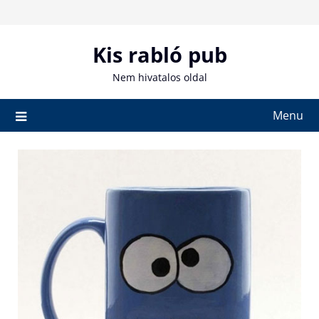
Skip
to
content
Kis rabló pub
Nem hivatalos oldal
Menu