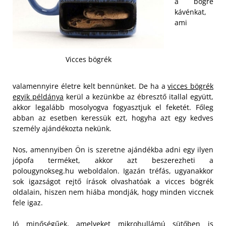
a bögre
kávénkat,
ami
Vicces bögrék
valamennyire életre kelt bennünket. De ha a
vicces bögrék
egyik példánya
kerül a kezünkbe az ébresztő itallal együtt,
akkor legalább mosolyogva fogyasztjuk el feketét. Főleg
abban az esetben keressük ezt, hogyha azt egy kedves
személy ajándékozta nekünk.
Nos, amennyiben Ön is szeretne ajándékba adni egy ilyen
jópofa terméket, akkor azt beszerezheti a
polougynokseg.hu weboldalon. Igazán tréfás, ugyanakkor
sok igazságot rejtő írások olvashatóak a vicces bögrék
oldalain, hiszen nem hiába mondják, hogy minden viccnek
fele igaz.
Jó minőségűek, amelyeket mikrohullámú sütőben is