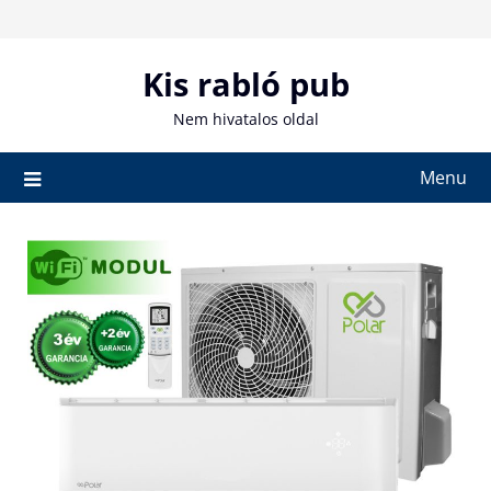
Skip
to
content
Kis rabló pub
Nem hivatalos oldal
Menu