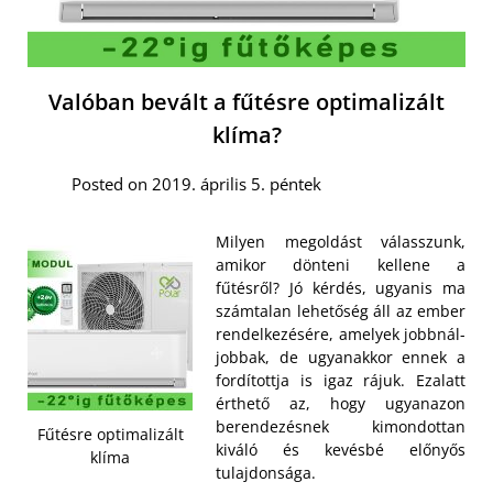
Valóban bevált a fűtésre optimalizált
klíma?
Posted on 2019. április 5. péntek
Milyen megoldást válasszunk,
amikor dönteni kellene a
fűtésről? Jó kérdés, ugyanis ma
számtalan lehetőség áll az ember
rendelkezésére, amelyek jobbnál-
jobbak, de ugyanakkor ennek a
fordítottja is igaz rájuk. Ezalatt
érthető az, hogy ugyanazon
berendezésnek kimondottan
Fűtésre optimalizált
kiváló és kevésbé előnyős
klíma
tulajdonsága.