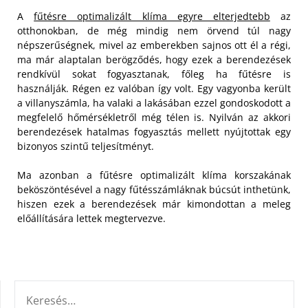
A
fűtésre optimalizált klíma egyre elterjedtebb
az
otthonokban, de még mindig nem örvend túl nagy
népszerűségnek, mivel az emberekben sajnos ott él a régi,
ma már alaptalan berögződés, hogy ezek a berendezések
rendkívül sokat fogyasztanak, főleg ha fűtésre is
használják.
Régen ez valóban így volt. Egy vagyonba került
a villanyszámla, ha valaki a lakásában ezzel gondoskodott a
megfelelő hőmérsékletről még télen is. Nyilván az akkori
berendezések hatalmas fogyasztás mellett nyújtottak egy
bizonyos szintű teljesítményt.
Ma azonban a fűtésre optimalizált klíma korszakának
beköszöntésével a nagy fűtésszámláknak búcsút inthetünk,
hiszen ezek a berendezések már kimondottan a meleg
előállítására lettek megtervezve.
KERESÉS: