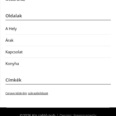
Oldalak
A Hely
Árak
Kapcsolat
Konyha
Címkék
Cerave kézkrém
szárazépítészet
©2026 Kis rabló pub
| Design:
Newspaperly