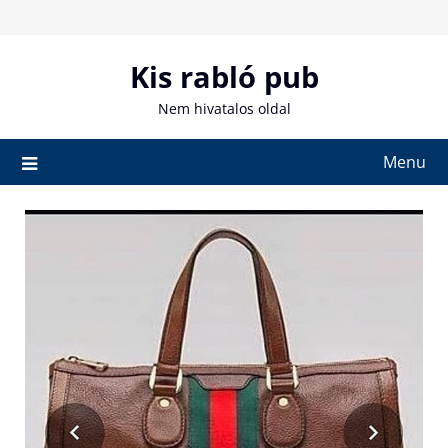
Skip
to
content
Kis rabló pub
Nem hivatalos oldal
Menu