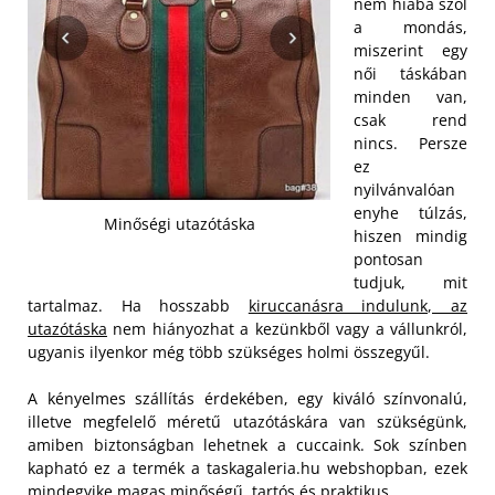
nem hiába szól
a mondás,
miszerint egy
női táskában
minden van,
csak rend
nincs. Persze
ez
nyilvánvalóan
enyhe túlzás,
Minőségi utazótáska
hiszen mindig
pontosan
tudjuk, mit
tartalmaz. Ha hosszabb
kiruccanásra indulunk, az
utazótáska
nem hiányozhat a kezünkből vagy a vállunkról,
ugyanis ilyenkor még több szükséges holmi összegyűl.
A kényelmes szállítás érdekében, egy kiváló színvonalú,
illetve megfelelő méretű utazótáskára van szükségünk,
amiben biztonságban lehetnek a cuccaink. Sok színben
kapható ez a termék a taskagaleria.hu webshopban, ezek
mindegyike magas minőségű, tartós és praktikus.