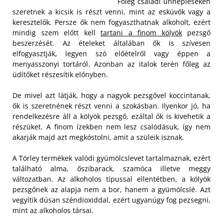
Főleg családi ünnepléseken
szeretnek a kicsik is részt venni, mint az esküvők vagy a
keresztelők. Persze ők nem fogyaszthatnak alkoholt, ezért
mindig szem előtt kell
tartani a finom kölyök
pezsgő
beszerzését. Az ételeket általában ők is szívesen
elfogyasztják, legyen szó előételről vagy éppen a
menyasszonyi tortáról. Azonban az italok terén főleg az
üdítőket részesítik előnyben.
De mivel azt látják, hogy a nagyok pezsgővel koccintanak,
ők is szeretnének részt venni a szokásban. Ilyenkor jó, ha
rendelkezésre áll a kölyök pezsgő, ezáltal ők is kivehetik a
részüket. A finom ízekben nem lesz csalódásuk, így nem
akarják majd azt megkóstolni, amit a szüleik isznak.
A Törley termékek valódi gyümölcslevet tartalmaznak, ezért
található alma, őszibarack, szamóca illetve meggy
változatban. Az alkoholos típussal ellentétben, a kölyök
pezsgőnek az alapja nem a bor, hanem a gyümölcslé. Azt
vegyítik dúsan széndioxiddal, ezért ugyanúgy fog pezsegni,
mint az alkoholos társai.