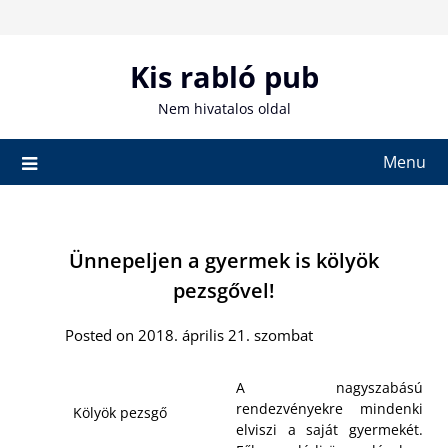
Skip
to
content
Kis rabló pub
Nem hivatalos oldal
Menu
Ünnepeljen a gyermek is kölyök
pezsgővel!
Posted on 2018. április 21. szombat
A nagyszabású
rendezvényekre mindenki
Kölyök pezsgő
elviszi a saját gyermekét.