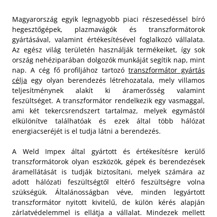
Magyarország egyik legnagyobb piaci részesedéssel bíró
hegesztőgépek, plazmavágók és transzformátorok
gyártásával, valamint értékesítésével foglalkozó vállalata.
Az egész világ területén használják termékeiket, így sok
ország nehéziparában dolgozók munkáját segítik nap, mint
nap. A cég fő profiljához tartozó
transzformátor gyártás
célja
egy olyan berendezés létrehozatala, mely villamos
teljesítménynek alakít ki áramerősség valamint
feszültséget. A transzformátor rendelkezik egy vasmaggal,
ami két tekercsrendszert tartalmaz, melyek egymástól
elkülönítve találhatóak és ezek által több hálózat
energiacseréjét is el tudja látni a berendezés.
A Weld Impex által gyártott és értékesítésre kerülő
transzformátorok olyan eszközök, gépek és berendezések
áramellátását is tudják biztosítani, melyek számára az
adott hálózati feszültségtől eltérő feszültségre volna
szükségük. Általánosságban véve, minden legyártott
transzformátor nyitott kivitelű, de külön kérés alapján
zárlatvédelemmel is ellátja a vállalat. Mindezek mellett