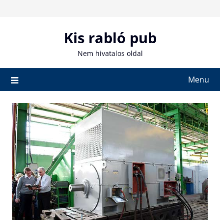
Skip
to
content
Kis rabló pub
Nem hivatalos oldal
Menu