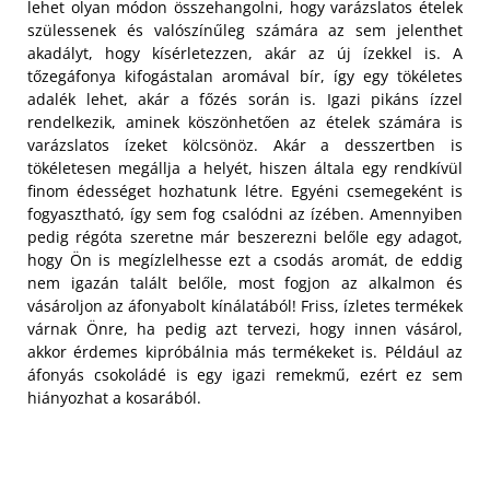
lehet olyan módon összehangolni, hogy varázslatos ételek
szülessenek és valószínűleg számára az sem jelenthet
akadályt, hogy kísérletezzen, akár az új ízekkel is. A
tőzegáfonya kifogástalan aromával bír, így egy tökéletes
adalék lehet, akár a főzés során is. Igazi pikáns ízzel
rendelkezik, aminek köszönhetően az ételek számára is
varázslatos ízeket kölcsönöz. Akár a desszertben is
tökéletesen megállja a helyét, hiszen általa egy rendkívül
finom édességet hozhatunk létre.
Egyéni csemegeként is
fogyasztható, így sem fog csalódni az ízében. Amennyiben
pedig régóta szeretne már beszerezni belőle egy adagot,
hogy Ön is megízlelhesse ezt a csodás aromát, de eddig
nem igazán talált belőle, most fogjon az alkalmon és
vásároljon az áfonyabolt kínálatából! Friss, ízletes termékek
várnak Önre, ha pedig azt tervezi, hogy innen vásárol,
akkor érdemes kipróbálnia más termékeket is. Például az
áfonyás csokoládé is egy igazi remekmű, ezért ez sem
hiányozhat a kosarából.