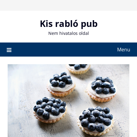
Skip
to
content
Kis rabló pub
Nem hivatalos oldal
Menu