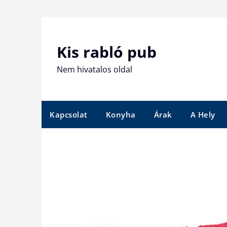
Skip
to
content
Kis rabló pub
Nem hivatalos oldal
Kapcsolat
Konyha
Árak
A Hely