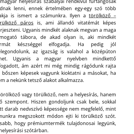
magyar helyesírás szabályai rendkívül furfangosak
udnak lenni, ennek értelmében egy-egy szó több
akja is ismert a számunkra. Ilyen a
törölköző –
örülköző páros
is, ami állandó vitatémát képes
rjeszteni. Ugyanis mindkét alaknak megvan a maga
ámogató tábora, de akad olyan is, aki mindkét
ormát készséggel elfogadja. Ha pedig jól
legondolunk, az igazság is valahol a középúton
ehet. Ugyanis a magyar nyelvben mindkettő
fogadott, ám azért mi még mindig rágódunk rajta
 bőszen képesek vagyunk kioktatni a másokat, ha
m a nekünk tetsző alakot alkalmazza.
örölköző vagy törülköző, nem a helyesírás, hanem
ső szempont. Hiszen gondoljunk csak bele, sokkal
tott darab nedvszívó képessége nem megfelelő, mint
unkra megszokott módon ejti ki törülköző szót.
osabb, hogy prémiumtermék tulajdonosai legyünk,
helyesírási szótárban.