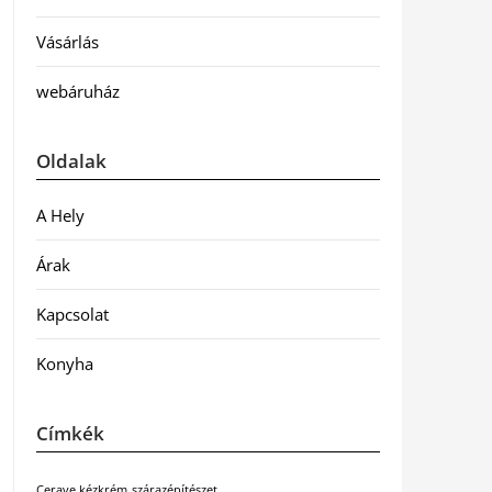
Vásárlás
webáruház
Oldalak
A Hely
Árak
Kapcsolat
Konyha
Címkék
Cerave kézkrém
szárazépítészet