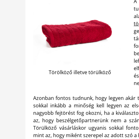
A 
t
al
t
ge
t
f
be
l
el
Törölköző illetve törülköző
és
ne
Azonban fontos tudnunk, hogy legyen akár t
sokkal inkább a minőség kell legyen az el
nagyobb fejtörést fog okozni, ha a kiválasz
az, hogy beszélgetőpartnerünk nem a szám
Törülköző vásárláskor ugyanis sokkal font
mint az, hogy miként szerepel az adott szó a 