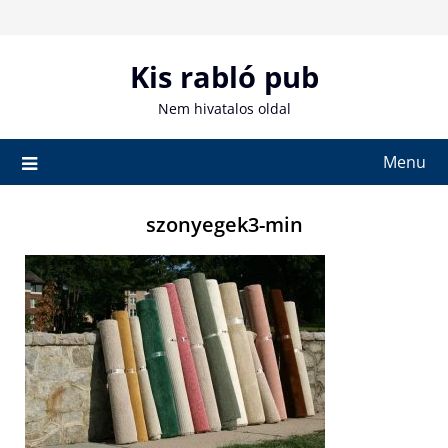
Skip
to
content
Kis rabló pub
Nem hivatalos oldal
Menu
szonyegek3-min