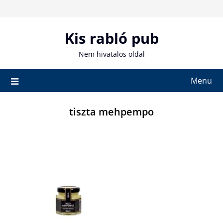
Skip
to
content
Kis rabló pub
Nem hivatalos oldal
Menu
tiszta mehpempo