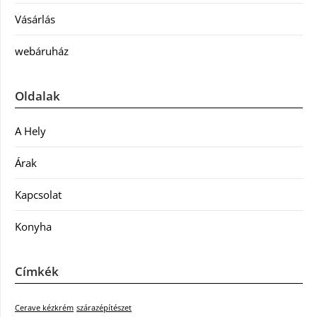
Vásárlás
webáruház
Oldalak
A Hely
Árak
Kapcsolat
Konyha
Címkék
Cerave kézkrém
szárazépítészet