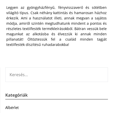
Legyen az gyöngyházfényű, fényvisszaverő és sötétben
világító típus. Csak néhány kattintás és hamarosan házhoz
érkezik. Ami a használatot illeti, annak megvan a sajátos
módja, amiről szintén megtudhatunk mindent a pontos és
részletes textilfesték termékleírásokból. Bátran vessük bele
magunkat az alkotásba és élvezzük ki annak minden
pillanatát! Öltöztessük fel a család minden tagját
textilfesték díszítésű ruhadarabokba!
KERESÉS:
Kategóriák
Albérlet