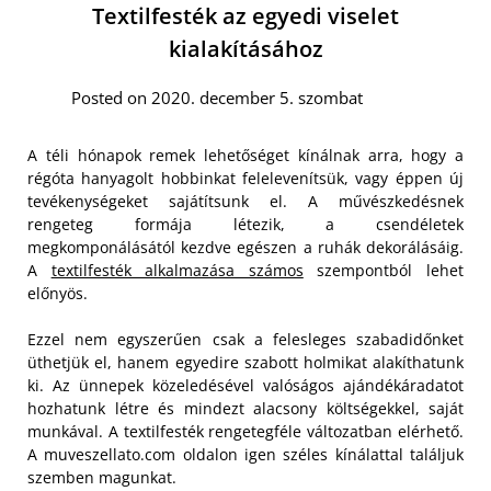
Textilfesték az egyedi viselet
kialakításához
Posted on 2020. december 5. szombat
A téli hónapok remek lehetőséget kínálnak arra, hogy a
régóta hanyagolt hobbinkat felelevenítsük, vagy éppen új
tevékenységeket sajátítsunk el. A művészkedésnek
rengeteg formája létezik, a csendéletek
megkomponálásától kezdve egészen a ruhák dekorálásáig.
A
textilfesték alkalmazása számos
szempontból lehet
előnyös.
Ezzel nem egyszerűen csak a felesleges szabadidőnket
üthetjük el, hanem egyedire szabott holmikat alakíthatunk
ki. Az ünnepek közeledésével valóságos ajándékáradatot
hozhatunk létre és mindezt alacsony költségekkel, saját
munkával. A textilfesték rengetegféle változatban elérhető.
A muveszellato.com oldalon igen széles kínálattal találjuk
szemben magunkat.