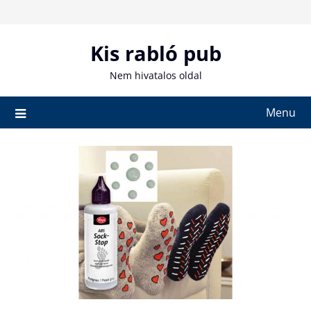
Skip
to
content
Kis rabló pub
Nem hivatalos oldal
Menu