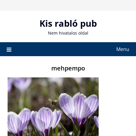
Skip
to
content
Kis rabló pub
Nem hivatalos oldal
Menu
mehpempo