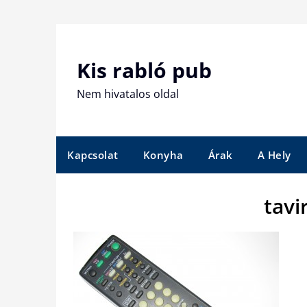
Skip
to
content
Kis rabló pub
Nem hivatalos oldal
Kapcsolat
Konyha
Árak
A Hely
tavi