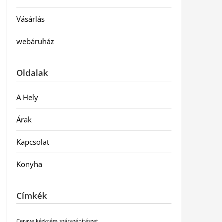
Vásárlás
webáruház
Oldalak
A Hely
Árak
Kapcsolat
Konyha
Címkék
Cerave kézkrém
szárazépítészet