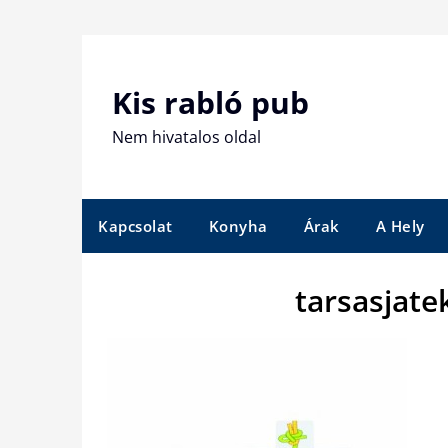
Skip
to
content
Kis rabló pub
Nem hivatalos oldal
Kapcsolat
Konyha
Árak
A Hely
tarsasjate