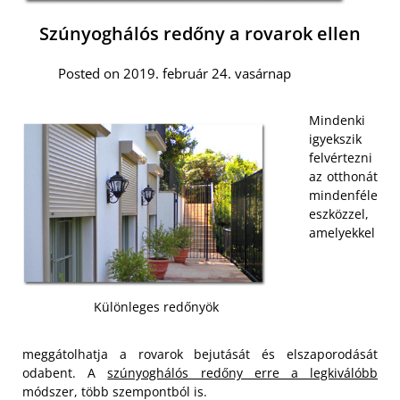
Szúnyoghálós redőny a rovarok ellen
Posted on 2019. február 24. vasárnap
Mindenki
igyekszik
felvértezni
az otthonát
mindenféle
eszközzel,
amelyekkel
Különleges redőnyök
meggátolhatja a rovarok bejutását és elszaporodását
odabent. A
szúnyoghálós redőny erre a legkiválóbb
módszer, több szempontból is.