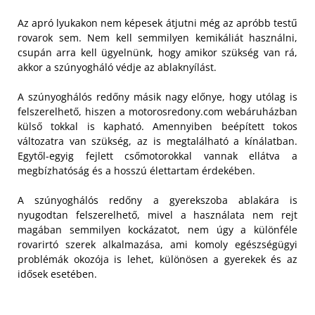
Az apró lyukakon nem képesek átjutni még az apróbb testű
rovarok sem. Nem kell semmilyen kemikáliát használni,
csupán arra kell ügyelnünk, hogy amikor szükség van rá,
akkor a szúnyogháló védje az ablaknyílást.
A szúnyoghálós redőny másik nagy előnye, hogy utólag is
felszerelhető, hiszen a motorosredony.com webáruházban
külső tokkal is kapható. Amennyiben beépített tokos
változatra van szükség, az is megtalálható a kínálatban.
Egytől-egyig fejlett csőmotorokkal vannak ellátva a
megbízhatóság és a hosszú élettartam érdekében.
A szúnyoghálós redőny a gyerekszoba ablakára is
nyugodtan felszerelhető, mivel a használata nem rejt
magában semmilyen kockázatot, nem úgy a különféle
rovarirtó szerek alkalmazása, ami komoly egészségügyi
problémák okozója is lehet, különösen a gyerekek és az
idősek esetében.