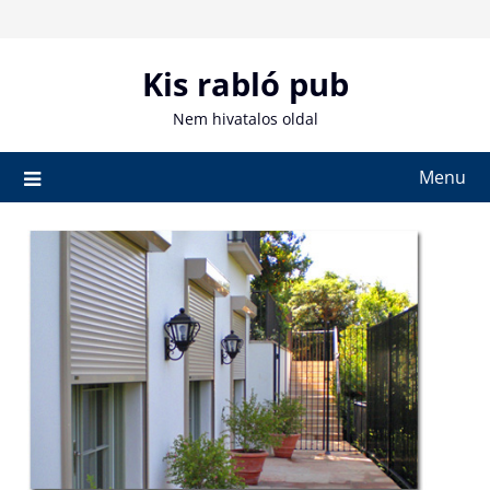
Skip
to
content
Kis rabló pub
Nem hivatalos oldal
Menu