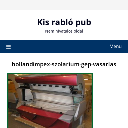
Skip
to
content
Kis rabló pub
Nem hivatalos oldal
Menu
hollandimpex-szolarium-gep-vasarlas