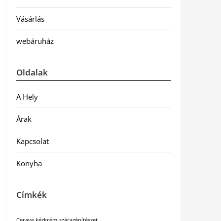
Vásárlás
webáruház
Oldalak
A Hely
Árak
Kapcsolat
Konyha
Címkék
Cerave kézkrém
szárazépítészet