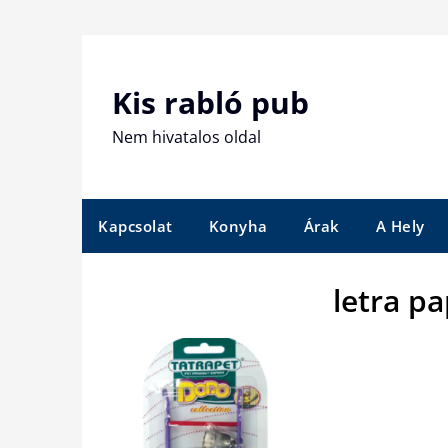
Skip
to
content
Kis rabló pub
Nem hivatalos oldal
Kapcsolat
Konyha
Árak
A Hely
letra p