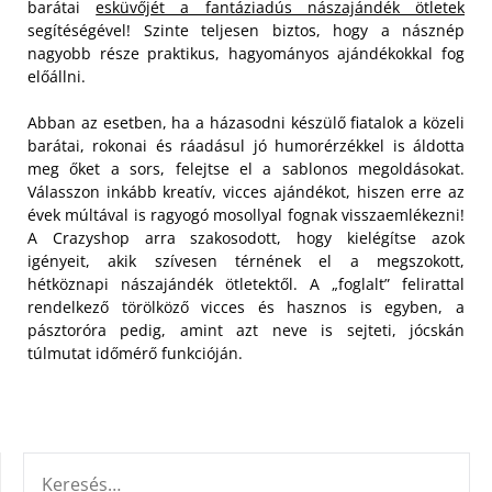
barátai
esküvőjét a fantáziadús nászajándék ötletek
segítéségével! Szinte teljesen biztos, hogy a násznép
nagyobb része praktikus, hagyományos ajándékokkal fog
előállni.
Abban az esetben, ha a házasodni készülő fiatalok a közeli
barátai, rokonai és ráadásul jó humorérzékkel is áldotta
meg őket a sors, felejtse el a sablonos megoldásokat.
Válasszon inkább kreatív, vicces ajándékot, hiszen erre az
évek múltával is ragyogó mosollyal fognak visszaemlékezni!
A Crazyshop arra szakosodott, hogy kielégítse azok
igényeit, akik szívesen térnének el a megszokott,
hétköznapi nászajándék ötletektől. A „foglalt” felirattal
rendelkező törölköző vicces és hasznos is egyben, a
pásztoróra pedig, amint azt neve is sejteti, jócskán
túlmutat időmérő funkcióján.
KERESÉS: