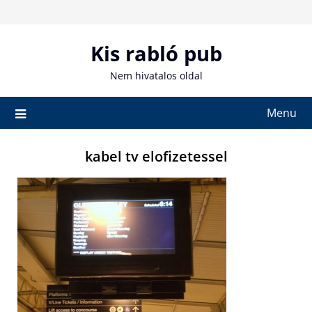
Skip
to
content
Kis rabló pub
Nem hivatalos oldal
Menu
kabel tv elofizetessel