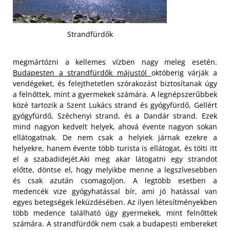
Strandfürdők
megmártózni a kellemes vízben nagy meleg esetén.
Budapesten a strandfürdők májustól
októberig várják a
vendégeket, és felejthetetlen szórakozást biztosítanak úgy
a felnőttek, mint a gyermekek számára. A legnépszerűbbek
közé tartozik a Szent Lukács strand és gyógyfürdő, Gellért
gyógyfürdő, Széchenyi strand, és a Dandár strand. Ezek
mind nagyon kedvelt helyek, ahová évente nagyon sokan
ellátogatnak. De nem csak a helyiek járnak ezekre a
helyekre, hanem évente több turista is ellátogat, és tölti itt
el a szabadidejét.
Aki meg akar látogatni egy strandot
előtte, döntse el, hogy melyikbe menne a legszívesebben
és csak azután csomagoljon. A legtöbb esetben a
medencék vize gyógyhatással bír, ami jó hatással van
egyes betegségek leküzdésében. Az ilyen létesítményekben
több medence található úgy gyermekek, mint felnőttek
számára. A strandfürdők nem csak a budapesti embereket