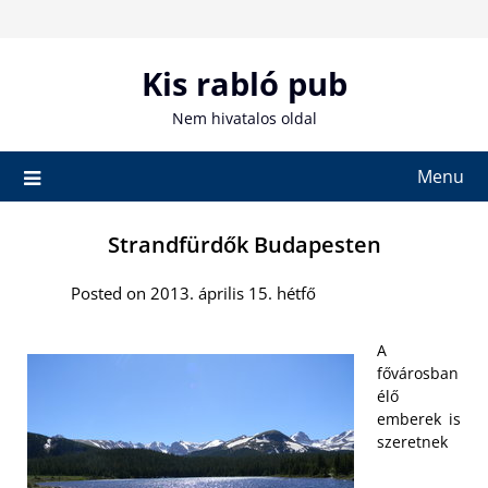
Skip
to
content
Kis rabló pub
Nem hivatalos oldal
Menu
Strandfürdők Budapesten
Posted on 2013. április 15. hétfő
A
fővárosban
élő
emberek is
szeretnek