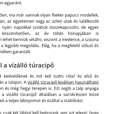
án egyaránt.
ően, ma már vannak olyan Rieker papucs modellek,
an, az egyetemen vagy az üzleti utak és találkozók
 nyári napokkal szoktuk összekapcsolni, de egyes
nak köszönhetően, az év többi hónapjában is
 lehet bennük sétálni, viszont a medence, a szauna
 a legjobb megoldás. Elég, ha a megfelelő stílust és
etében garantált.
 a vízálló túracipő
ot kedvelőknek és mit kell tudni róla? Az első és
án a talajon. A
vízálló túracipő kiválóan használható
en és még hegyi terepen is. Ezt segíti a talp anyaga
tt a vízálló túracipő általában a sarokrészen kissé
i a teljes lábnyomot és ezáltal a stabilitást.
 csak két lábbal kell beérnünk, ami azt jelenti, hogy