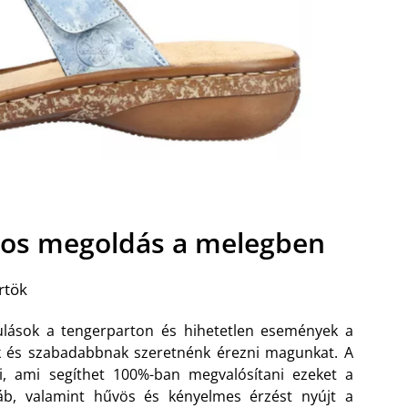
usos megoldás a melegben
rtök
dulások a tengerparton és hihetetlen események a
k és szabadabbnak szeretnénk érezni magunkat. A
i, ami segíthet 100%-ban megvalósítani ezeket a
láb, valamint hűvös és kényelmes érzést nyújt a