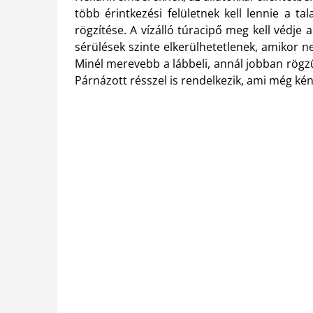
több érintkezési felületnek kell lennie a t
rögzítése. A vízálló túracipő meg kell védje 
sérülések szinte elkerülhetetlenek, amikor 
Minél merevebb a lábbeli, annál jobban rögzül
Párnázott résszel is rendelkezik, ami még kén