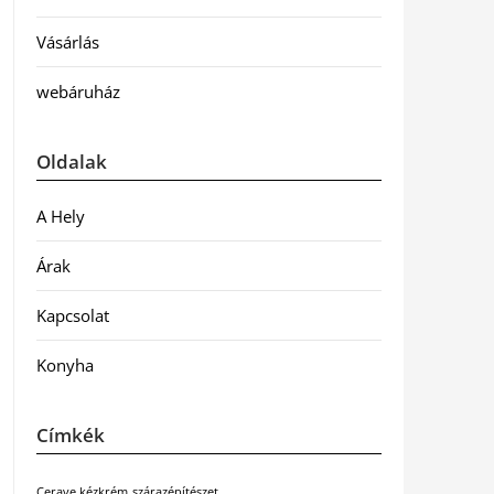
Vásárlás
webáruház
Oldalak
A Hely
Árak
Kapcsolat
Konyha
Címkék
Cerave kézkrém
szárazépítészet