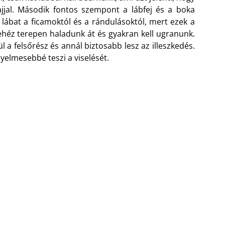
alajjal. Második fontos szempont a lábfej és a boka
a lábat a ficamoktól és a rándulásoktól, mert ezek a
nehéz terepen haladunk át és gyakran kell ugranunk.
 a felsőrész és annál biztosabb lesz az illeszkedés.
yelmesebbé teszi a viselését.