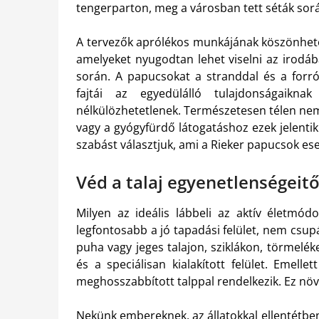
tengerparton, meg a városban tett séták sor
A tervezők aprólékos munkájának köszönhet
amelyeket nyugodtan lehet viselni az irodáb
során. A papucsokat a stranddal és a forró
fajtái az egyedülálló tulajdonságaik
nélkülözhetetlenek. Természetesen télen nem
vagy a gyógyfürdő látogatáshoz ezek jelentik
szabást választjuk, ami a Rieker papucsok es
Véd a talaj egyenetlenségeitől
Milyen az ideális lábbeli az aktív életmód
legfontosabb a jó tapadási felület, nem csup
puha vagy jeges talajon, sziklákon, törmelék
és a speciálisan kialakított felület. Emelle
meghosszabbított talppal rendelkezik. Ez növel
Nekünk embereknek, az állatokkal ellentétben,