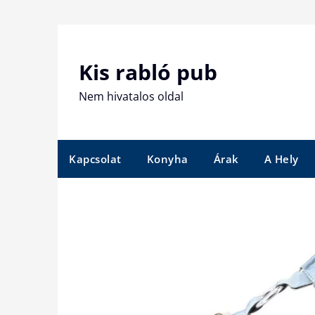
Skip
to
content
Kis rabló pub
Nem hivatalos oldal
Kapcsolat
Konyha
Árak
A Hely