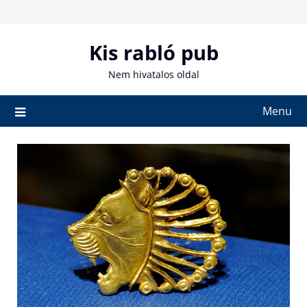
Skip
to
content
Kis rabló pub
Nem hivatalos oldal
Menu