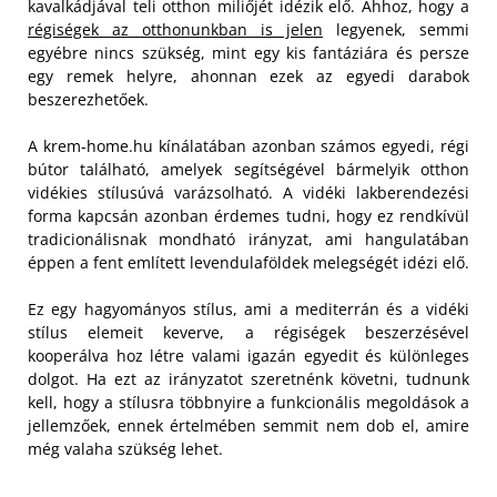
kavalkádjával teli otthon miliőjét idézik elő. Ahhoz, hogy a
régiségek az otthonunkban is jelen
legyenek, semmi
egyébre nincs szükség, mint egy kis fantáziára és persze
egy remek helyre, ahonnan ezek az egyedi darabok
beszerezhetőek.
A krem-home.hu kínálatában azonban számos egyedi, régi
bútor található, amelyek segítségével bármelyik otthon
vidékies stílusúvá varázsolható. A vidéki lakberendezési
forma kapcsán azonban érdemes tudni, hogy ez rendkívül
tradicionálisnak mondható irányzat, ami hangulatában
éppen a fent említett levendulaföldek melegségét idézi elő.
Ez egy hagyományos stílus, ami a mediterrán és a vidéki
stílus elemeit keverve, a régiségek beszerzésével
kooperálva hoz létre valami igazán egyedit és különleges
dolgot. Ha ezt az irányzatot szeretnénk követni, tudnunk
kell, hogy a stílusra többnyire a funkcionális megoldások a
jellemzőek, ennek értelmében semmit nem dob el, amire
még valaha szükség lehet.