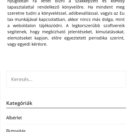
nyugodtan rá lehet bízni a szakképzett és komoly
tapasztalattal rendelkező könyvelőre. Ha mindent meg
szeretne tudni a könyveléssel, adóbevallással, vagyis az Eu
tax munkájával kapcsolatban, akkor nincs más dolga, mint
a weboldalon tájékozódni. A legkorszerűbb szoftvereik
segítenek, hogy megbízható jelentéseket, kimutatásokat,
elemzéseket kapjon, előre egyeztetett periodika szerint,
vagy egyedi kérésre.
KERESÉS:
Kategóriák
Albérlet
Biztosítás