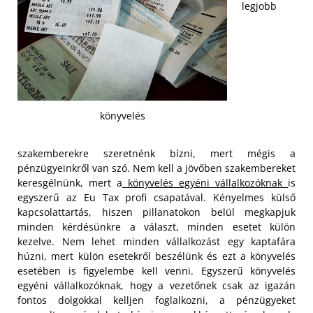
legjobb
könyvelés
szakemberekre szeretnénk bízni, mert mégis a
pénzügyeinkről van szó. Nem kell a jövőben szakembereket
keresgélnünk, mert a
könyvelés egyéni vállalkozóknak
is
egyszerű az Eu Tax profi csapatával. Kényelmes külső
kapcsolattartás, hiszen pillanatokon belül megkapjuk
minden kérdésünkre a választ, minden esetet külön
kezelve. Nem lehet minden vállalkozást egy kaptafára
húzni, mert külön esetekről beszélünk és ezt a könyvelés
esetében is figyelembe kell venni.
Egyszerű könyvelés
egyéni vállalkozóknak, hogy a vezetőnek csak az igazán
fontos dolgokkal kelljen foglalkozni, a pénzügyeket