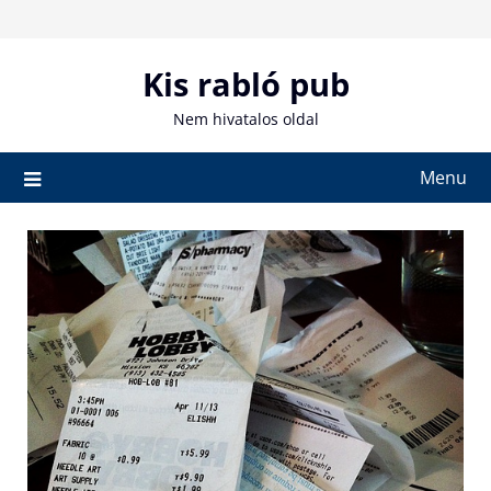
Skip
to
content
Kis rabló pub
Nem hivatalos oldal
Menu