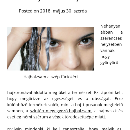
Posted on 2018. május 30. szerda
Néhányan
abban a
szerencsés
helyzetben
vannak,
hogy
gyönyörű
Hajbalzsam a szép fürtökért
hajkoronával áldotta meg őket a természet. Ezt ápolni kell,
hogy megőrizze az egészségét és a dússágát. Erre
különböző termékek valók, mint a haj típusának megfelelő
sampon, a
szintén megegyező hajbalzsam
, a hajmaszk és
esetleg némi szérum a végek töredezettsége miatt.
Nyilván mindenki ki kell tapasztalja, hogy melyik az,