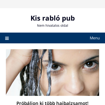
Skip
to
content
Kis rabló pub
Nem hivatalos oldal
Menu
Próbáljon ki több hajbalzsamot!