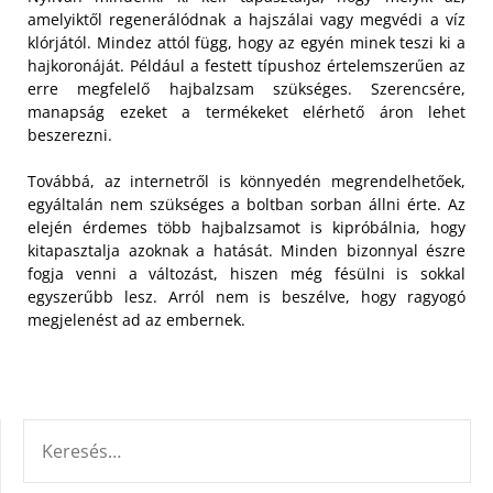
amelyiktől regenerálódnak a hajszálai vagy megvédi a víz
klórjától. Mindez attól függ, hogy az egyén minek teszi ki a
hajkoronáját. Például a festett típushoz értelemszerűen az
erre megfelelő hajbalzsam szükséges. Szerencsére,
manapság ezeket a termékeket elérhető áron lehet
beszerezni.
Továbbá, az internetről is könnyedén megrendelhetőek,
egyáltalán nem szükséges a boltban sorban állni érte. Az
elején érdemes több hajbalzsamot is kipróbálnia, hogy
kitapasztalja azoknak a hatását. Minden bizonnyal észre
fogja venni a változást, hiszen még fésülni is sokkal
egyszerűbb lesz. Arról nem is beszélve, hogy ragyogó
megjelenést ad az embernek.
KERESÉS: