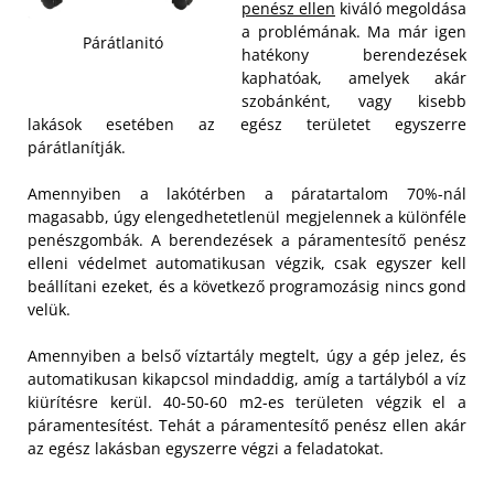
penész ellen
kiváló megoldása
a problémának. Ma már igen
Párátlanitó
hatékony berendezések
kaphatóak, amelyek akár
szobánként, vagy kisebb
lakások esetében az egész területet egyszerre
párátlanítják.
Amennyiben a lakótérben a páratartalom 70%-nál
magasabb, úgy elengedhetetlenül megjelennek a különféle
penészgombák. A berendezések a páramentesítő penész
elleni védelmet automatikusan végzik, csak egyszer kell
beállítani ezeket, és a következő programozásig nincs gond
velük.
Amennyiben a belső víztartály megtelt, úgy a gép jelez, és
automatikusan kikapcsol mindaddig, amíg a tartályból a víz
kiürítésre kerül. 40-50-60 m2-es területen végzik el a
páramentesítést. Tehát a páramentesítő penész ellen akár
az egész lakásban egyszerre végzi a feladatokat.