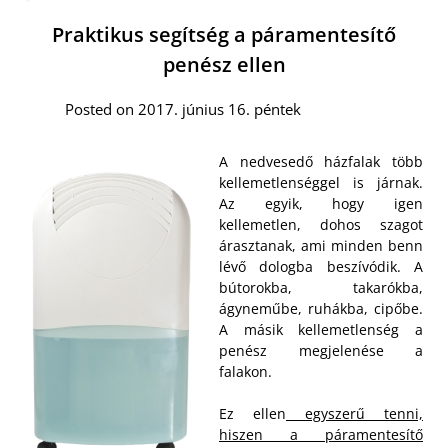
Praktikus segítség a páramentesítő
penész ellen
Posted on 2017. június 16. péntek
A nedvesedő házfalak több
kellemetlenséggel is járnak.
Az egyik, hogy igen
kellemetlen, dohos szagot
árasztanak, ami minden benn
lévő dologba beszívódik. A
bútorokba, takarókba,
ágyneműbe, ruhákba, cipőbe.
A másik kellemetlenség a
penész megjelenése a
falakon.
Ez ellen
egyszerű tenni,
hiszen a páramentesítő