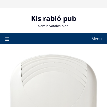
Skip
to
content
Kis rabló pub
Nem hivatalos oldal
Menu