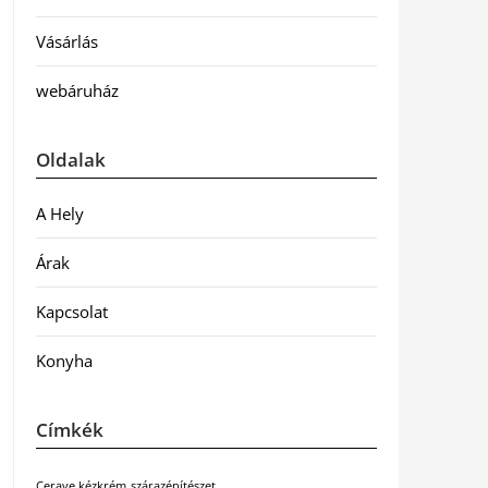
Vásárlás
webáruház
Oldalak
A Hely
Árak
Kapcsolat
Konyha
Címkék
Cerave kézkrém
szárazépítészet