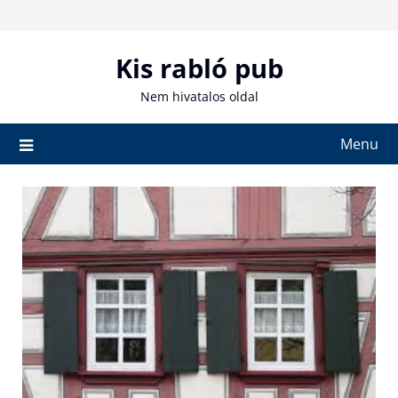
Skip
to
content
Kis rabló pub
Nem hivatalos oldal
Menu