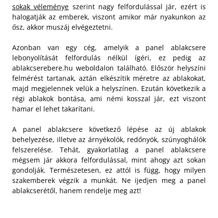
sokak véleménye
szerint nagy felfordulással jár, ezért is
halogatják az emberek, viszont amikor már nyakunkon az
ősz, akkor muszáj elvégeztetni.
Azonban van egy cég, amelyik a panel ablakcsere
lebonyolítását felfordulás nélkül ígéri, ez pedig az
ablakcserebere.hu weboldalon található. Először helyszíni
felmérést tartanak, aztán elkészítik méretre az ablakokat,
majd megjelennek velük a helyszínen. Ezután következik a
régi ablakok bontása, ami némi kosszal jár, ezt viszont
hamar el lehet takarítani.
A panel ablakcsere következő lépése az új ablakok
behelyezése, illetve az árnyékolók, redőnyök, szúnyoghálók
felszerelése. Tehát, gyakorlatilag a panel ablakcsere
mégsem jár akkora felfordulással, mint ahogy azt sokan
gondolják. Természetesen, ez attól is függ, hogy milyen
szakemberek végzik a munkát. Ne ijedjen meg a panel
ablakcserétől, hanem rendelje meg azt!