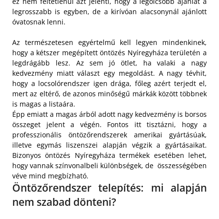
ez nem feltétlenül azt jelenti, hogy a legolcsóbb ajánlat a
legrosszabb is egyben, de a kirívóan alacsonynál ajánlott
óvatosnak lenni.
Az természetesen egyértelmű kell legyen mindenkinek,
hogy a kétszer megépített öntözés Nyíregyháza területén a
legdrágább lesz. Az sem jó ötlet, ha valaki a nagy
kedvezmény miatt választ egy megoldást. A nagy tévhit,
hogy a locsolórendszer igen drága, főleg azért terjedt el,
mert az eltérő, de azonos minőségű márkák között többnek
is magas a listaára.
Épp emiatt a magas árból adott nagy kedvezmény is borsos
összeget jelent a végén. Fontos itt tisztázni, hogy a
professzionális öntözőrendszerek amerikai gyártásúak,
illetve egymás liszenszei alapján végzik a gyártásaikat.
Bizonyos öntözés Nyíregyháza termékek esetében lehet,
hogy vannak színvonalbeli különbségek, de összességében
véve mind megbízható.
Öntözőrendszer telepítés: mi alapján
nem szabad dönteni?