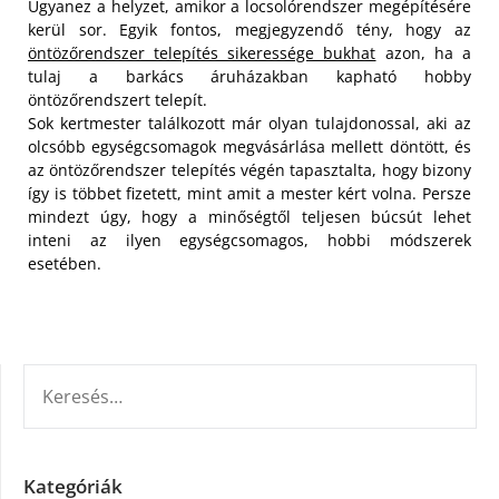
Ugyanez a helyzet, amikor a locsolórendszer megépítésére
kerül sor. Egyik fontos, megjegyzendő tény, hogy az
öntözőrendszer telepítés sikeressége bukhat
azon, ha a
tulaj a barkács áruházakban kapható hobby
öntözőrendszert telepít.
Sok kertmester találkozott már olyan tulajdonossal, aki az
olcsóbb egységcsomagok megvásárlása mellett döntött, és
az öntözőrendszer telepítés végén tapasztalta, hogy bizony
így is többet fizetett, mint amit a mester kért volna. Persze
mindezt úgy, hogy a minőségtől teljesen búcsút lehet
inteni az ilyen egységcsomagos, hobbi módszerek
esetében.
KERESÉS:
Kategóriák