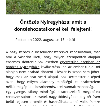
Öntözés Nyíregyháza: amit a
döntéshozatalkor el kell felejteni!
Posted on 2022. augusztus 15. hétfő
A nagy kérdés a locsolórendszerekkel kapcsolatban, már
ami a vásárlót illeti, hogy milyen szempontok alapján
érdemes dönteni? Sok esetben
egyszerűbb azonban az
öntözés Nyíregyháza
kiválasztása, ha az ember tudja, mi
alapján nem szabad dönteni. Először is szóba sem jöhet,
hogy csak az árat veszi alapul. Sok kertmester elképed
azon, hogy milyen alacsony minőségű és szakértelem
nélkül megépített locsolórendszerek vannak manapság.
Egy gyenge, silány minőségű alkatrészekből megépített
rendszer sajnos az esetek nagy többségében alig két éven
belül teljesen elromlik és használhatatlanná válik. Persze