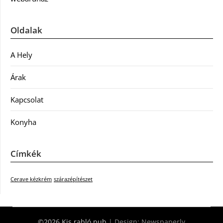
Oldalak
A Hely
Árak
Kapcsolat
Konyha
Címkék
Cerave kézkrém
szárazépítészet
©2026 Kis rabló pub
| Design:
Newspaperly