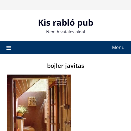
Skip
to
content
Kis rabló pub
Nem hivatalos oldal
Menu
bojler javitas