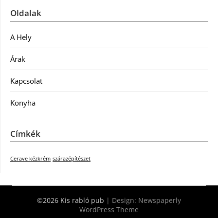
Oldalak
A Hely
Árak
Kapcsolat
Konyha
Címkék
Cerave kézkrém
szárazépítészet
©2026 Kis rabló pub
| Design:
Newspaperly
WordPress Theme