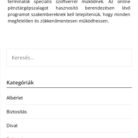
terminálok speciális szoftverrel működnek. Az online
pénztárgépszalagot hasznosító berendezésen lévő
programot szakembereknek kell telepíteniük, hogy minden
megfelelően és zökkenőmentesen működhessen.
KERESÉS:
Kategóriák
Albérlet
Biztosítás
Divat