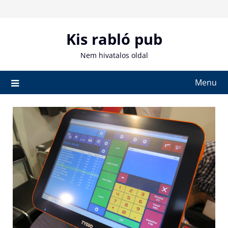
Skip
to
content
Kis rabló pub
Nem hivatalos oldal
Menu