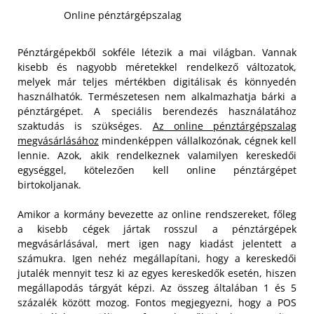
Online pénztárgépszalag
Pénztárgépekből sokféle létezik a mai világban. Vannak
kisebb és nagyobb méretekkel rendelkező változatok,
melyek már teljes mértékben digitálisak és könnyedén
használhatók. Természetesen nem alkalmazhatja bárki a
pénztárgépet. A speciális berendezés használatához
szaktudás is szükséges.
Az online pénztárgépszalag
megvásárlásához
mindenképpen vállalkozónak, cégnek kell
lennie. Azok, akik rendelkeznek valamilyen kereskedői
egységgel, kötelezően kell online pénztárgépet
birtokoljanak.
Amikor a kormány bevezette az online rendszereket, főleg
a kisebb cégek jártak rosszul a pénztárgépek
megvásárlásával, mert igen nagy kiadást jelentett a
számukra. Igen nehéz megállapítani, hogy a kereskedői
jutalék mennyit tesz ki az egyes kereskedők esetén, hiszen
megállapodás tárgyát képzi. Az összeg általában 1 és 5
százalék között mozog. Fontos megjegyezni, hogy a POS