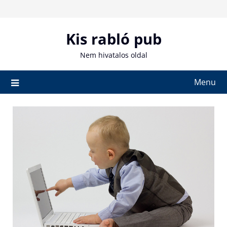
Skip
to
content
Kis rabló pub
Nem hivatalos oldal
Menu