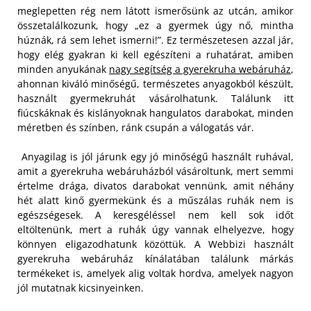
meglepetten rég nem látott ismerősünk az utcán, amikor
összetalálkozunk, hogy „ez a gyermek úgy nő, mintha
húznák, rá sem lehet ismerni!”. Ez természetesen azzal jár,
hogy elég gyakran ki kell egészíteni a ruhatárat, amiben
minden anyukának
nagy segítség a gyerekruha webáruház
,
ahonnan kiváló minőségű, természetes anyagokból készült,
használt gyermekruhát vásárolhatunk. Találunk itt
fiúcskáknak és kislányoknak hangulatos darabokat, minden
méretben és színben, ránk csupán a válogatás vár.
Anyagilag is jól járunk egy jó minőségű használt ruhával,
amit a gyerekruha webáruházból vásároltunk, mert semmi
értelme drága, divatos darabokat vennünk, amit néhány
hét alatt kinő gyermekünk és a műszálas ruhák nem is
egészségesek. A keresgéléssel nem kell sok időt
eltöltenünk, mert a ruhák úgy vannak elhelyezve, hogy
könnyen eligazodhatunk közöttük. A Webbizi használt
gyerekruha webáruház kínálatában találunk márkás
termékeket is, amelyek alig voltak hordva, amelyek nagyon
jól mutatnak kicsinyeinken.