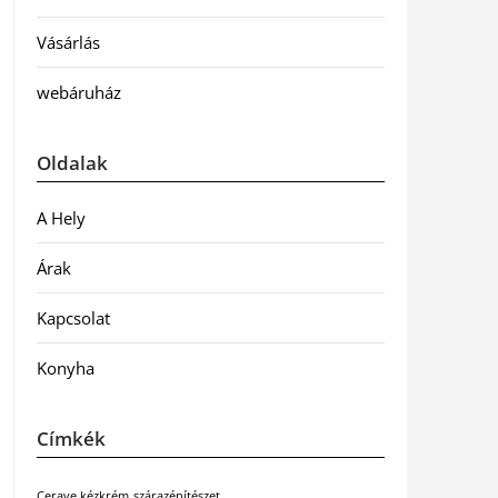
Vásárlás
webáruház
Oldalak
A Hely
Árak
Kapcsolat
Konyha
Címkék
Cerave kézkrém
szárazépítészet