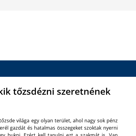
kik tőzsdézni szeretnének
tőzsde világa egy olyan terület, ahol nagy sok pénz
erél gazdát és hatalmas összegeket szoktak nyerni
gy bukni. Ezért kell tanulni ezt a szakmát is.
Van