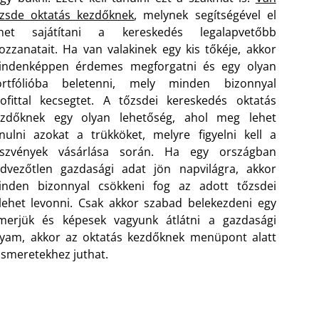
őzsde oktatás kezdőknek
, melynek segítségével el
ehet sajátítani a kereskedés legalapvetőbb
zzanatait. Ha van valakinek egy kis tőkéje, akkor
indenképpen érdemes megforgatni és egy olyan
ortfólióba beletenni, mely minden bizonnyal
ofittal kecsegtet. A tőzsdei kereskedés oktatás
ezdőknek egy olyan lehetőség, ahol meg lehet
nulni azokat a trükköket, melyre figyelni kell a
észvények vásárlása során.
Ha egy országban
dvezőtlen gazdasági adat jön napvilágra, akkor
inden bizonnyal csökkeni fog az adott tőzsdei
lehet levonni. Csak akkor szabad belekezdeni egy
smerjük és képesek vagyunk átlátni a gazdasági
lyam, akkor az oktatás kezdőknek menüpont alatt
ismeretekhez juthat.