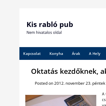
Skip
to
content
Kis rabló pub
Nem hivatalos oldal
Kapcsolat
Konyha
Árak
A Hely
Oktatás kezdőknek, a
Posted on 2012. november 23. péntek
A 
cs
va