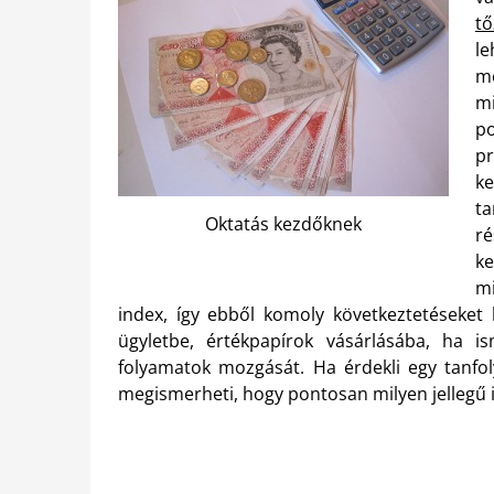
t
l
mo
m
p
pr
k
ta
Oktatás kezdőknek
r
ke
m
index, így ebből komoly következtetéseket 
ügyletbe, értékpapírok vásárlásába, ha i
folyamatok mozgását. Ha érdekli egy tanfo
megismerheti, hogy pontosan milyen jellegű 