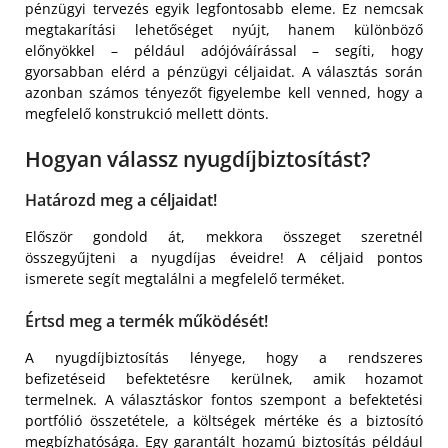
pénzügyi tervezés egyik legfontosabb eleme. Ez nemcsak
megtakarítási lehetőséget nyújt, hanem különböző
előnyökkel – például adójóváírással – segíti, hogy
gyorsabban elérd a pénzügyi céljaidat. A választás során
azonban számos tényezőt figyelembe kell venned, hogy a
megfelelő konstrukció mellett dönts.
Hogyan válassz nyugdíjbiztosítást?
Határozd meg a céljaidat!
Először gondold át, mekkora összeget szeretnél
összegyűjteni a nyugdíjas éveidre! A céljaid pontos
ismerete segít megtalálni a megfelelő terméket.
Értsd meg a termék működését!
A nyugdíjbiztosítás lényege, hogy a rendszeres
befizetéseid befektetésre kerülnek, amik hozamot
termelnek. A választáskor fontos szempont a befektetési
portfólió összetétele, a költségek mértéke és a biztosító
megbízhatósága. Egy garantált hozamú biztosítás például