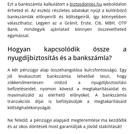
Ezt a bankszámla kalkulátort a
biztosdontes.hu
weboldalon
érheted el. Az eszköz részletes adatokat nyújt a különböző
bankszámlák előnyeiről és költségeiről, így könnyebben
választhatsz. Legyen az a Gránit, Erste, Cib, MBH, OTP
Bank, mindegyik ajánlatait könnyen összevetheted
egymással.
Hogyan kapcsolódik össze a
nyugdíjbiztosítás és a bankszámla?
A két pénzügyi alap összehangolása kulcsfontosságú. Egy
jól kiválasztott bankszámla lehetővé teszi, hogy
zökkenőmentesen intézd a nyugdíjbiztosítási
befizetéseidet, nyomon kövesd a megtakarításaidat és
maximalizáld az elérhető előnyöket. A bankszámla
tranzakciós díjai is befolyásolják a megtakarításaid
költséghatékonyságát.
Ne feledd, a pénzügyi alapjaid megteremtése ma kezdődik
és az okos döntések most garantálják a jövőd stabilitását!