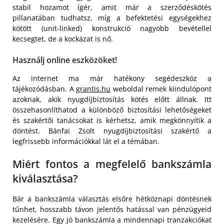
stabil hozamot ígér, amit már a szerződéskötés
pillanatában tudhatsz, míg a befektetési egységekhez
kötött (unit-linked) konstrukció nagyobb bevétellel
kecsegtet, de a kockázat is nő.
Használj online eszközöket!
Az internet ma már hatékony segédeszköz a
tájékozódásban. A
grantis.hu
weboldal remek kiindulópont
azoknak, akik nyugdíjbiztosítás kötés előtt állnak. Itt
összehasonlíthatod a különböző biztosítási lehetőségeket
és szakértői tanácsokat is kérhetsz, amik megkönnyítik a
döntést. Bánfai Zsolt nyugdíjbiztosítási szakértő a
legfrissebb információkkal lát el a témában.
Miért fontos a megfelelő bankszámla
kiválasztása?
Bár a bankszámla választás elsőre hétköznapi döntésnek
tűnhet, hosszabb távon jelentős hatással van pénzügyeid
kezelésére. Egy jó bankszámla a mindennapi tranzakciókat