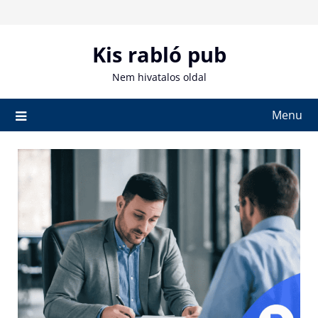
Skip
to
content
Kis rabló pub
Nem hivatalos oldal
Menu