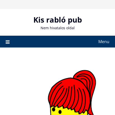
Skip
to
content
Kis rabló pub
Nem hivatalos oldal
Menu