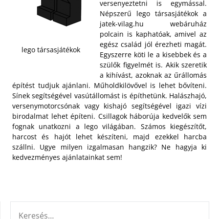
versenyeztetni is egymással.
Népszerű lego társasjátékok a
jatek-vilag.hu webáruház
polcain is kaphatóak, amivel az
egész család jól érezheti magát.
lego társasjátékok
Egyszerre köti le a kisebbek és a
szülők figyelmét is.
Akik szeretik
a kihívást, azoknak az űrállomás
építést tudjuk ajánlani. Műholdkilövővel is lehet bővíteni.
Sínek segítségével vasútállomást is építhetünk. Halászhajó,
versenymotorcsónak vagy kishajó segítségével igazi vízi
birodalmat lehet építeni. Csillagok háborúja kedvelők sem
fognak unatkozni a lego világában. Számos kiegészítőt,
harcost és hajót lehet készíteni, majd ezekkel harcba
szállni. Ugye milyen izgalmasan hangzik? Ne hagyja ki
kedvezményes ajánlatainkat sem!
KERESÉS: