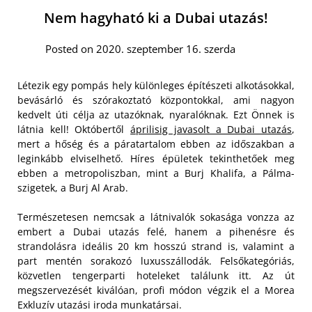
Nem hagyható ki a Dubai utazás!
Posted on 2020. szeptember 16. szerda
Létezik egy pompás hely különleges építészeti alkotásokkal,
bevásárló és szórakoztató központokkal, ami nagyon
kedvelt úti célja az utazóknak, nyaralóknak. Ezt Önnek is
látnia kell! Októbertől
áprilisig javasolt a Dubai utazás
,
mert a hőség és a páratartalom ebben az időszakban a
leginkább elviselhető. Híres épületek tekinthetőek meg
ebben a metropoliszban, mint a Burj Khalifa, a Pálma-
szigetek, a Burj Al Arab.
Természetesen nemcsak a látnivalók sokasága vonzza az
embert a Dubai utazás felé, hanem a pihenésre és
strandolásra ideális 20 km hosszú strand is, valamint a
part mentén sorakozó luxusszállodák.
Felsőkategóriás,
közvetlen tengerparti hoteleket találunk itt. Az út
megszervezését kiválóan, profi módon végzik el a Morea
Exkluzív utazási iroda munkatársai.