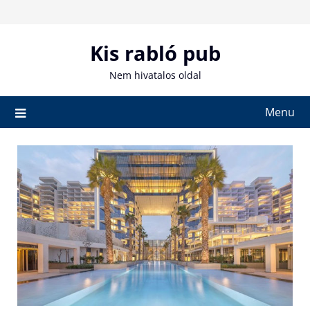
Skip
to
content
Kis rabló pub
Nem hivatalos oldal
Menu