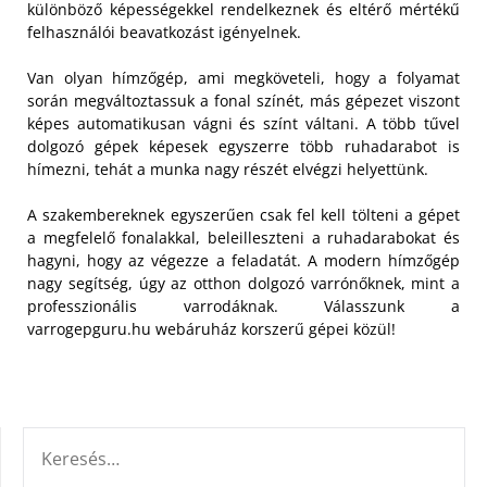
különböző képességekkel rendelkeznek és eltérő mértékű
felhasználói beavatkozást igényelnek.
Van olyan hímzőgép, ami megköveteli, hogy a folyamat
során megváltoztassuk a fonal színét, más gépezet viszont
képes automatikusan vágni és színt váltani. A több tűvel
dolgozó gépek képesek egyszerre több ruhadarabot is
hímezni, tehát a munka nagy részét elvégzi helyettünk.
A szakembereknek egyszerűen csak fel kell tölteni a gépet
a megfelelő fonalakkal, beleilleszteni a ruhadarabokat és
hagyni, hogy az végezze a feladatát. A modern hímzőgép
nagy segítség, úgy az otthon dolgozó varrónőknek, mint a
professzionális varrodáknak. Válasszunk a
varrogepguru.hu webáruház korszerű gépei közül!
KERESÉS: