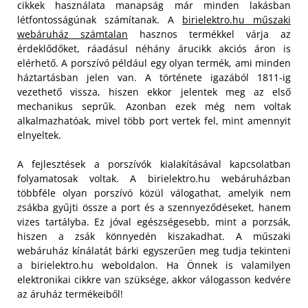
cikkek használata manapság már minden lakásban
létfontosságúnak számítanak. A
birielektro.hu műszaki
webáruház számtalan
hasznos termékkel várja az
érdeklődőket, ráadásul néhány árucikk akciós áron is
elérhető. A porszívó például egy olyan termék, ami minden
háztartásban jelen van. A története igazából 1811-ig
vezethető vissza, hiszen ekkor jelentek meg az első
mechanikus seprűk. Azonban ezek még nem voltak
alkalmazhatóak, mivel több port vertek fel, mint amennyit
elnyeltek.
A fejlesztések a porszívók kialakításával kapcsolatban
folyamatosak voltak. A birielektro.hu webáruházban
többféle olyan porszívó közül válogathat, amelyik nem
zsákba gyűjti össze a port és a szennyeződéseket, hanem
vizes tartályba. Ez jóval egészségesebb, mint a porzsák,
hiszen a zsák könnyedén kiszakadhat. A műszaki
webáruház kínálatát bárki egyszerűen meg tudja tekinteni
a birielektro.hu weboldalon. Ha Önnek is valamilyen
elektronikai cikkre van szüksége, akkor válogasson kedvére
az áruház termékeiből!