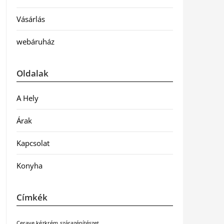
Vásárlás
webáruház
Oldalak
A Hely
Árak
Kapcsolat
Konyha
Címkék
Cerave kézkrém
szárazépítészet