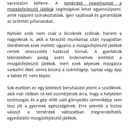
vacsorázni kellene. A
temérdek negatívumot a
mozgásfejlesztő játékok
segítségével lehet egyensúlyozni,
amik roppant szórakoztatóak, igen sajátosak és garantálják
az örömteli pillanatokat.
Nyilván ezek nem csak a kicsiknek szólnak, hanem a
nagyoknak is, akik a fárasztó munkanap után nyugodtan
dönthetnek ezek mellett, ugyanis a mozgásfejlesztő játékok
remek stresszoldó hatással bírnak. A gyerkőcök
tekintetében pedig azért érdemelnek említést a
mozgásfejlesztő játékok, mert ezek képesek mozgásra
sarkallni őket, amire bizony a számítógép, laptop vagy épp
a tablet PC nem képes.
Sok esetben ez egy kötelező beruházást jelent a szülőknek,
akik már időben rá kell eszméljenek arra, hogy a helytelen
testmozgás és a gép előtt való görnyedés semmiképp sem
tesz jót a gyermek egészségének. Erre jelentik a biztos
választ a temérdek változatban megrendelhető,
egyedülálló mozgásfejlesztő játékok.