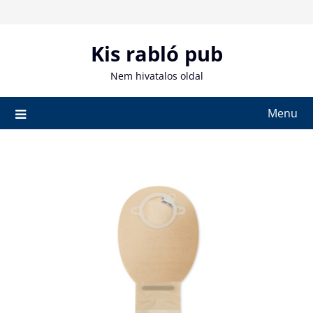
Skip
to
content
Kis rabló pub
Nem hivatalos oldal
Menu