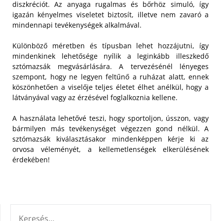
diszkréciót. Az anyaga rugalmas és bőrhöz simuló, így
igazán kényelmes viseletet biztosít, illetve nem zavaró a
mindennapi tevékenységek alkalmával.
Különböző méretben és típusban lehet hozzájutni, így
mindenkinek lehetősége nyílik a leginkább illeszkedő
sztómazsák megvásárlására. A tervezésénél lényeges
szempont, hogy ne legyen feltűnő a ruházat alatt, ennek
köszönhetően a viselője teljes életet élhet anélkül, hogy a
látványával vagy az érzésével foglalkoznia kellene.
A használata lehetővé teszi, hogy sportoljon, ússzon, vagy
bármilyen más tevékenységet végezzen gond nélkül. A
sztómazsák kiválasztásakor mindenképpen kérje ki az
orvosa véleményét, a kellemetlenségek elkerülésének
érdekében!
KERESÉS: