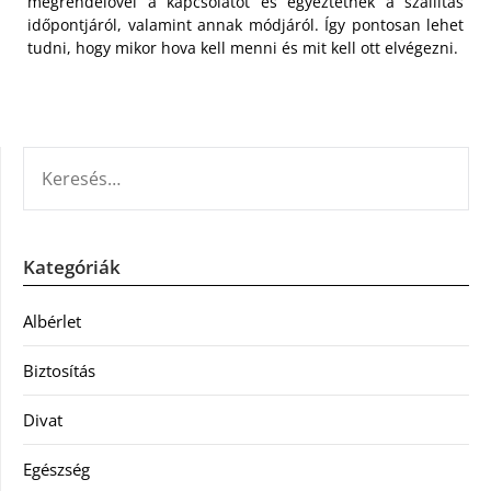
megrendelővel a kapcsolatot és egyeztetnek a szállítás
időpontjáról, valamint annak módjáról. Így pontosan lehet
tudni, hogy mikor hova kell menni és mit kell ott elvégezni.
KERESÉS:
Kategóriák
Albérlet
Biztosítás
Divat
Egészség