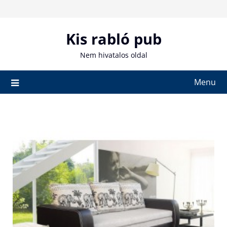
Skip
to
content
Kis rabló pub
Nem hivatalos oldal
Menu