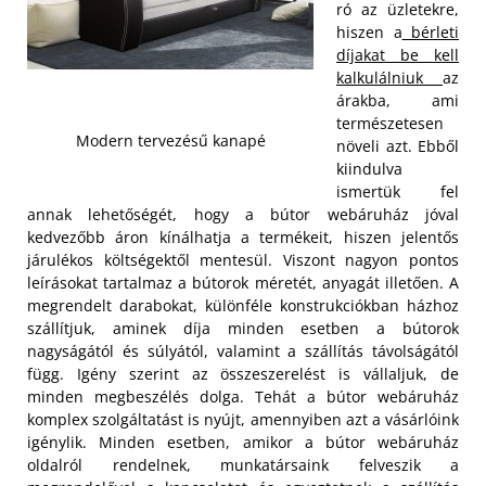
ró az üzletekre,
hiszen a
bérleti
díjakat be kell
kalkulálniuk
az
árakba, ami
természetesen
Modern tervezésű kanapé
növeli azt. Ebből
kiindulva
ismertük fel
annak lehetőségét, hogy a bútor webáruház jóval
kedvezőbb áron kínálhatja a termékeit, hiszen jelentős
járulékos költségektől mentesül. Viszont nagyon pontos
leírásokat tartalmaz a bútorok méretét, anyagát illetően. A
megrendelt darabokat, különféle konstrukciókban házhoz
szállítjuk, aminek díja minden esetben a bútorok
nagyságától és súlyától, valamint a szállítás távolságától
függ.
Igény szerint az összeszerelést is vállaljuk, de
minden megbeszélés dolga. Tehát a bútor webáruház
komplex szolgáltatást is nyújt, amennyiben azt a vásárlóink
igénylik. Minden esetben, amikor a bútor webáruház
oldalról rendelnek, munkatársaink felveszik a