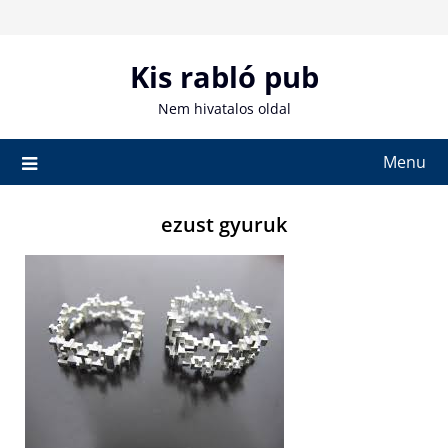
Skip
to
content
Kis rabló pub
Nem hivatalos oldal
Menu
ezust gyuruk