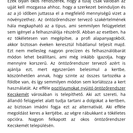
Ezek olyan okos rendszerek, hogy a tulaj csak valóban az
ujját kell mozgassa ahhoz, hogy a szerkezet beinduljon és
az a jó időben juttassa el a megfelelő mennyiségű vizet a
növényzethez. Az öntözőrendszer tervező szakértelmének
hála megkapható az a típus, ami semmilyen felügyeletet
sem igényel a felhasználója részéről. Abban az esetben, ha
ez tökéletesen van megépítve, a profi alapanyagokból,
akkor biztosan éveken keresztül hibátlanul teljesít majd.
Ezt nem mellesleg nagyon precízen és felhasználóbarát
módon lehet beállítani, ami még inkább igazolja, hogy
mennyire korszerű.
Az öntözőrendszer tervező azért is
ajánlja ezt, mert egyszerűen belesimul a kertbe,
köszönhetően annak, hogy szinte az összes tartozéka a
földbe van, és így semmilyen módon sem korlátozza a kert
használatát. Az efféle
pozitívumokat nyújtó öntözőrendszer
Kecskemét
városában is telepíthető. Aki azt szereti, ha
állandó felügyelet alatt tudja tartani a dolgokat a kertben,
az biztosan imádni fogja ezt az alternatívát. Aki efféle
megoldást keres a kertjébe, az végre rábukkant a tökéletes
opcióra. Nagyon felkapott az okos öntözőrendszer
Kecskemét településén.