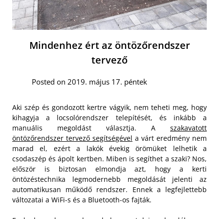
Mindenhez ért az öntözőrendszer
tervező
Posted on 2019. május 17. péntek
Aki szép és gondozott kertre vágyik, nem teheti meg, hogy
kihagyja a locsolórendszer telepítését, és inkább a
manuális megoldást választja. A
szakavatott
öntözőrendszer tervező segítségével
a várt eredmény nem
marad el, ezért a lakók évekig örömüket lelhetik a
csodaszép és ápolt kertben. Miben is segíthet a szaki? Nos,
először is biztosan elmondja azt, hogy a kerti
öntözéstechnika legmodernebb megoldását jelenti az
automatikusan működő rendszer. Ennek a legfejlettebb
változatai a WiFi-s és a Bluetooth-os fajták.