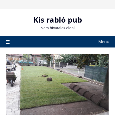
Skip
to
content
Kis rabló pub
Nem hivatalos oldal
Menu