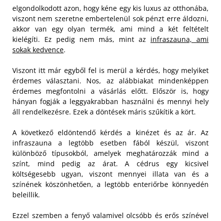
elgondolkodott azon, hogy kéne egy kis luxus az otthonába,
viszont nem szeretne embertelenül sok pénzt erre áldozni,
akkor van egy olyan termék, ami mind a két feltételt
kielégíti. Ez pedig nem más, mint az
infraszauna, ami
sokak kedvence
.
Viszont itt már egyből fel is merül a kérdés, hogy melyiket
érdemes választani. Nos, az alábbiakat mindenképpen
érdemes megfontolni a vásárlás előtt. Először is, hogy
hányan fogják a leggyakrabban használni és mennyi hely
áll rendelkezésre. Ezek a döntések máris szűkítik a kört.
A következő eldöntendő kérdés a kinézet és az ár. Az
infraszauna a legtöbb esetben fából készül, viszont
különböző típusokból, amelyek meghatározzák mind a
színt, mind pedig az árat. A cédrus egy kicsivel
költségesebb ugyan, viszont mennyei illata van és a
színének köszönhetően, a legtöbb enteriőrbe könnyedén
beleillik.
Ezzel szemben a fenyő valamivel olcsóbb és erős színével