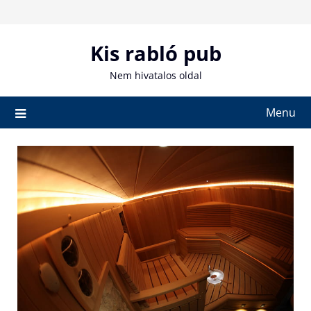
Skip
to
content
Kis rabló pub
Nem hivatalos oldal
Menu