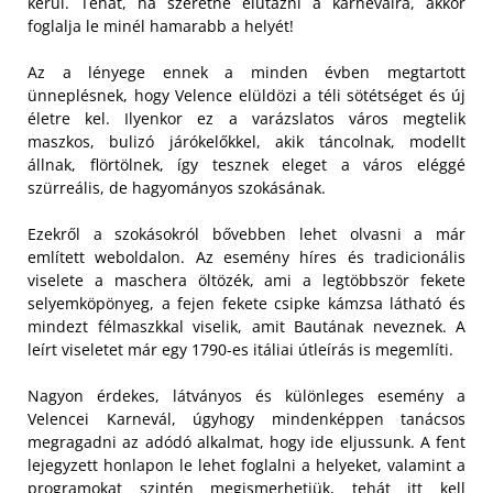
kerül. Tehát, ha szeretne elutazni a karneválra, akkor
foglalja le minél hamarabb a helyét!
Az a lényege ennek a minden évben megtartott
ünneplésnek, hogy Velence elüldözi a téli sötétséget és új
életre kel. Ilyenkor ez a varázslatos város megtelik
maszkos, bulizó járókelőkkel, akik táncolnak, modellt
állnak, flörtölnek, így tesznek eleget a város eléggé
szürreális, de hagyományos szokásának.
Ezekről a szokásokról bővebben lehet olvasni a már
említett weboldalon. Az esemény híres és tradicionális
viselete a maschera öltözék, ami a legtöbbször fekete
selyemköpönyeg, a fejen fekete csipke kámzsa látható és
mindezt félmaszkkal viselik, amit Bautának neveznek. A
leírt viseletet már egy 1790-es itáliai útleírás is megemlíti.
Nagyon érdekes, látványos és különleges esemény a
Velencei Karnevál, úgyhogy mindenképpen tanácsos
megragadni az adódó alkalmat, hogy ide eljussunk. A fent
lejegyzett honlapon le lehet foglalni a helyeket, valamint a
programokat szintén megismerhetjük, tehát itt kell