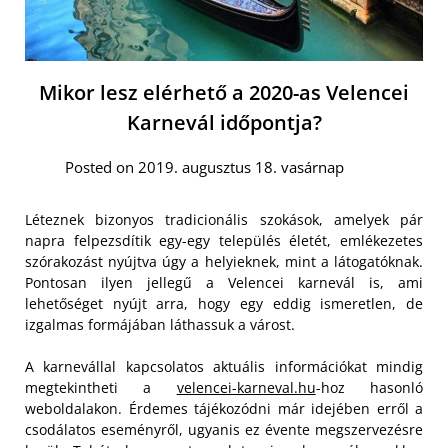
Mikor lesz elérhető a 2020-as Velencei
Karnevál időpontja?
Posted on 2019. augusztus 18. vasárnap
Léteznek bizonyos tradicionális szokások, amelyek pár
napra felpezsdítik egy-egy település életét, emlékezetes
szórakozást nyújtva úgy a helyieknek, mint a látogatóknak.
Pontosan ilyen jellegű a Velencei karnevál is, ami
lehetőséget nyújt arra, hogy egy eddig ismeretlen, de
izgalmas formájában láthassuk a várost.
A karnevállal kapcsolatos aktuális információkat mindig
megtekintheti a
velencei-karneval.hu
-hoz hasonló
weboldalakon. Érdemes tájékozódni már idejében erről a
csodálatos eseményről, ugyanis ez évente megszervezésre