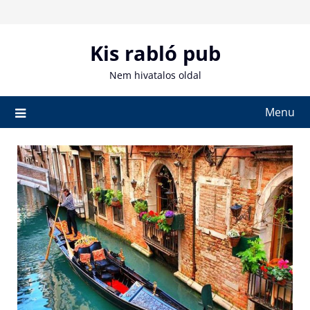
Skip
to
content
Kis rabló pub
Nem hivatalos oldal
Menu