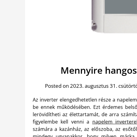
Mennyire hangos 
Posted on 2023. augusztus 31. csütört
Az inverter elengedhetetlen része a napelem
be ennek működésében. Ezt érdemes belső 
lerövidítheti az élettartamát, de arra számí
figyelembe kell venni a
napelem invertere
számára a kazánház, az előszoba, az esőtől,
mindegy ugyanakkor, hogy milyen márka m