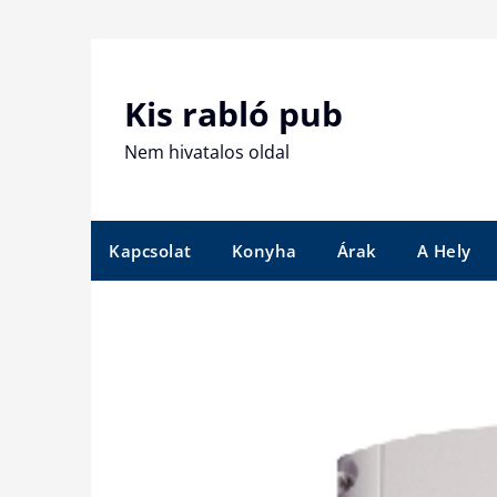
Skip
to
content
Kis rabló pub
Nem hivatalos oldal
Kapcsolat
Konyha
Árak
A Hely