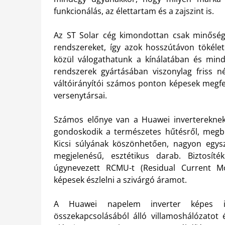
funkcionálás, az élettartam és a zajszint is.
Az ST Solar cég kimondottan csak minőségi
rendszereket, így azok hosszútávon tökéle
közül válogathatunk a kínálatában és mi
rendszerek gyártásában viszonylag friss 
váltóirányítói számos ponton képesek megfe
versenytársai.
Számos előnye van a Huawei invertereknek
gondoskodik a természetes hűtésről, megbí
Kicsi súlyának köszönhetően, nagyon egysze
megjelenésű, esztétikus darab. Biztosít
úgynevezett RCMU-t (Residual Current Mo
képesek észlelni a szivárgó áramot.
A Huawei napelem inverter képes in
összekapcsolásából álló villamoshálózatot