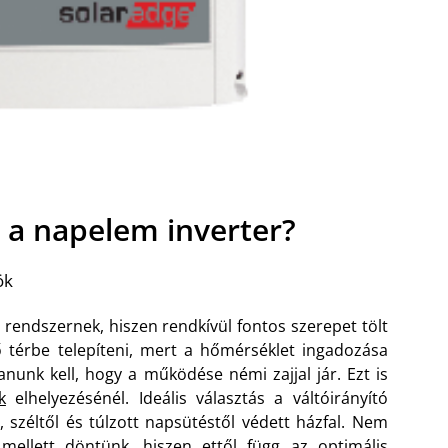
a napelem inverter?
ök
 rendszernek, hiszen rendkívül fontos szerepet tölt
térbe telepíteni, mert a hőmérséklet ingadozása
tanunk kell, hogy a működése némi zajjal jár. Ezt is
k
elhelyezésénél. Ideális választás a váltóirányító
 széltől és túlzott napsütéstől védett házfal. Nem
ellett döntünk, hiszen ettől függ az optimális