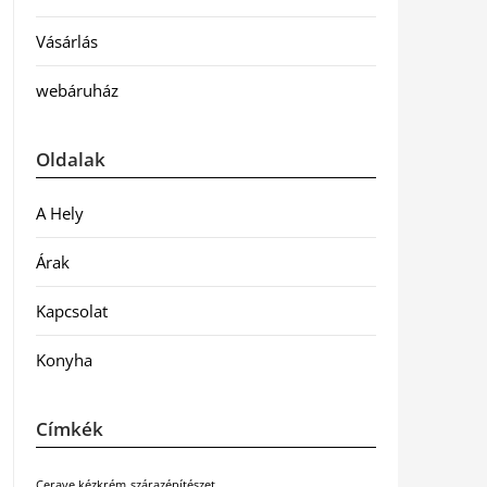
Vásárlás
webáruház
Oldalak
A Hely
Árak
Kapcsolat
Konyha
Címkék
Cerave kézkrém
szárazépítészet