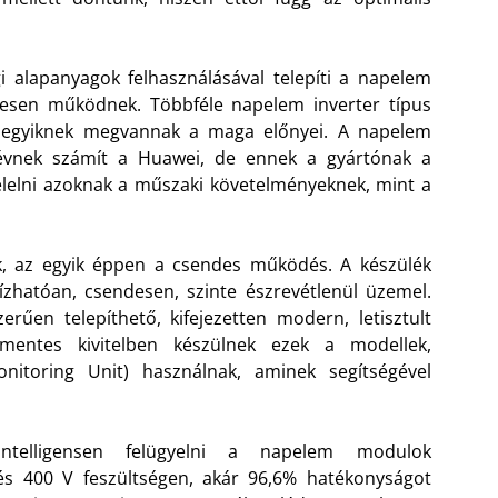
 alapanyagok felhasználásával telepíti a napelem
tesen működnek. Többféle napelem inverter típus
ndegyiknek megvannak a maga előnyei. A napelem
névnek számít a Huawei, de ennek a gyártónak a
lelni azoknak a műszaki követelményeknek, mint a
, az egyik éppen a csendes működés. A készülék
zhatóan, csendesen, szinte észrevétlenül üzemel.
rűen telepíthető, kifejezetten modern, letisztult
ékmentes kivitelben készülnek ezek a modellek,
nitoring Unit) használnak, aminek segítségével
telligensen felügyelni a napelem modulok
 és 400 V feszültségen, akár 96,6% hatékonyságot